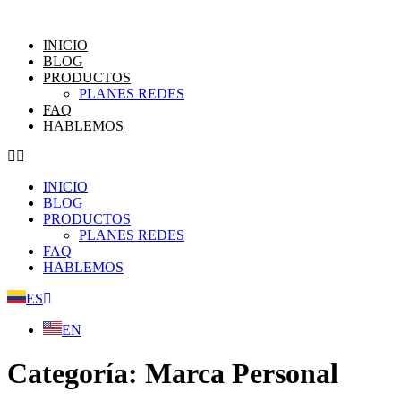
Saltar
al
INICIO
contenido
BLOG
PRODUCTOS
PLANES REDES
FAQ
HABLEMOS
INICIO
BLOG
PRODUCTOS
PLANES REDES
FAQ
HABLEMOS
ES
EN
Categoría:
Marca Personal