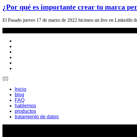
¿Por qué es importante crear tu marca pe
El Pasado jueves 17 de marzo de 2022 hicimos un live en LinkedIn d
Inicio
blog
FAQ
hablemos
productos
tratamiento de datos
Inicio
blog
FAQ
hablemos
productos
tratamiento de datos