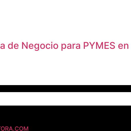
gia de Negocio para PYMES en
o de datos
TORA.COM