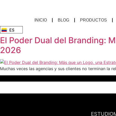
Saltar
al
contenido
INICIO
BLOG
PRODUCTOS
ES
EN
El Poder Dual del Branding: 
2026
Muchas veces las agencias y sus clientes no terminan la re
Inicio
ESTUDIOM