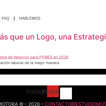
FAQ
HABLEMOS
Más que un Logo, una Estrate
lación laboral de la mejor manera
blog
FAQ
hablemos
productos
tratamient
Instagram
Youtube
OTORA © – 2026 –
CONTACTO@ESTUDIOMO